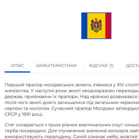
ОПИС
ХАРАКТЕРИСТИКИ
ВІДГУКИ
1
ДОСТА
Перший прапор молдавських земель з'явився у XIV століт
князівства. У наступні роки землі неодноразово переходил
держав, приймаючи їх прапори. Над країною розвивався 
після чого землі довго залишалися під загальним червон
серпом та молотом. Сучасний прапор Молдови затвердил
СРСР у 1991 році.
Стяг складається з трьох рівних вертикальних смуг: синьої
герба посередині. Для тлумачення значення кольорів най
використовують геральдику. Синій означає небо, жовтий 