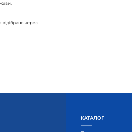
ржави.
 відібрано через
КАТАЛОГ