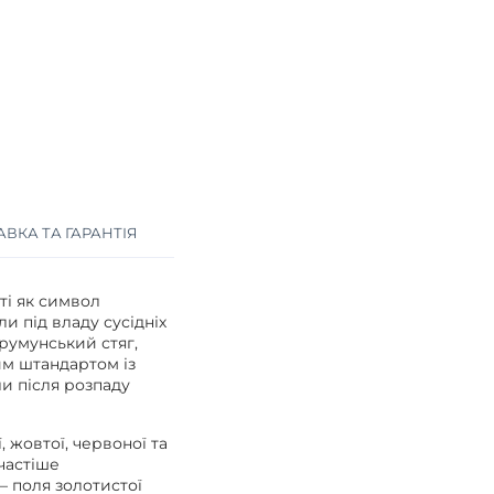
ВКА ТА ГАРАНТІЯ
ті як символ
и під владу сусідніх
румунський стяг,
им штандартом із
и після розпаду
, жовтої, червоної та
частіше
– поля золотистої