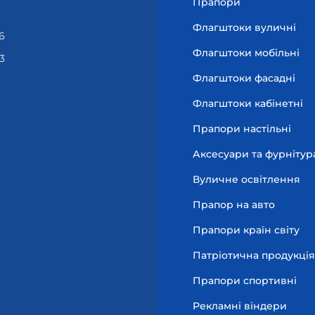
Прапори
Флагштоки вуличні
6
Флагштоки мобільні
3
Флагштоки фасадні
Флагштоки кабінетні
Прапори настільні
Аксесуари та фурнітур
Вуличне освітлення
Прапор на авто
Прапори країн світу
Патріотична продукція
Прапори спортивні
Рекламні віндери