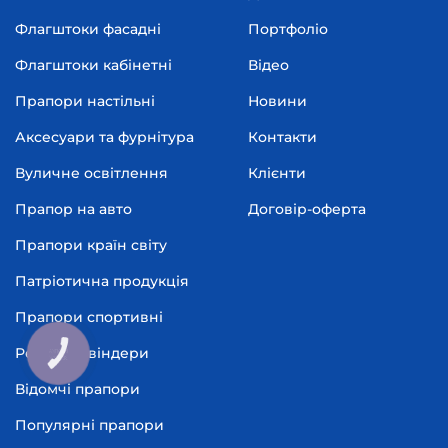
Флагштоки фасадні
Портфоліо
Флагштоки кабінетні
Відео
Прапори настільні
Новини
Аксесуари та фурнітура
Контакти
Вуличне освітлення
Клієнти
Прапор на авто
Договір-оферта
Прапори країн світу
Патріотична продукція
Прапори спортивні
Рекламні віндери
КНОПКА
ЗВ'ЯЗКУ
Відомчі прапори
Популярні прапори