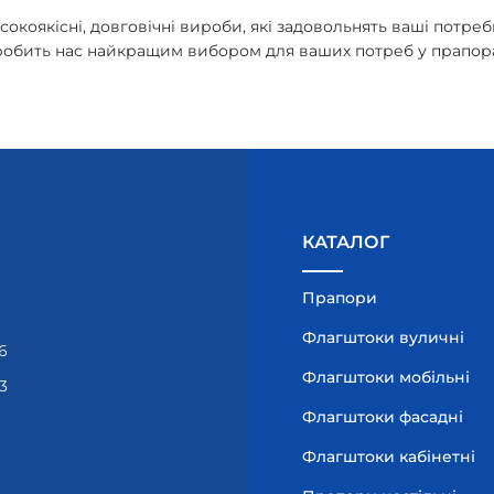
коякісні, довговічні вироби, які задовольнять ваші потре
о робить нас найкращим вибором для ваших потреб у прапор
КАТАЛОГ
Прапори
Флагштоки вуличні
6
Флагштоки мобільні
3
Флагштоки фасадні
Флагштоки кабінетні