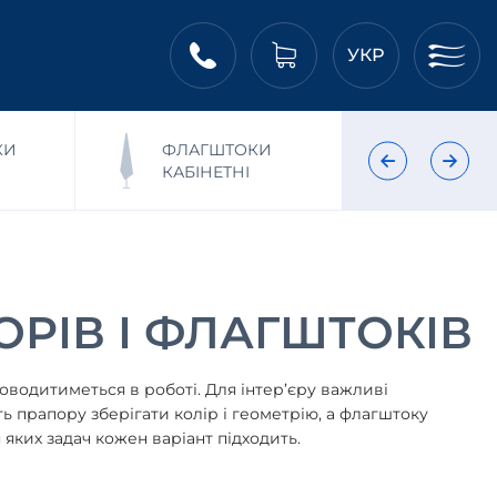
УКР
КИ
ФЛАГШТОКИ
ПР
КАБІНЕТНІ
НАС
РІВ І ФЛАГШТОКІВ
оводитиметься в роботі. Для інтер’єру важливі
ють прапору зберігати колір і геометрію, а флагштоку
яких задач кожен варіант підходить.