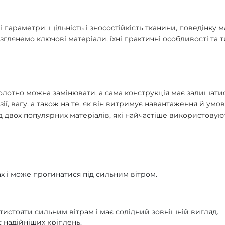
параметри: щільність і зносостійкість тканини, поведінку ма
лянемо ключові матеріали, їхні практичні особливості та т
лотно можна замінювати, а сама конструкція має залишатис
зії, вагу, а також на те, як він витримує навантаження й умо
д двох популярних матеріалів, які найчастіше використовую
х і може прогинатися під сильним вітром.
отистояти сильним вітрам і має солідний зовнішній вигляд.
 надійніших кріплень.