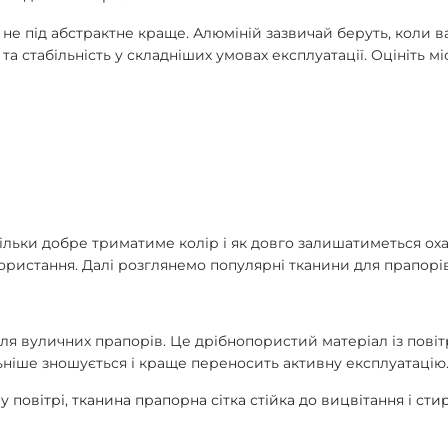
не під абстрактне краще. Алюміній зазвичай беруть, коли ва
 та стабільність у складніших умовах експлуатації. Оцініть 
кільки добре триматиме колір і як довго залишатиметься оха
ристання. Далі розглянемо популярні тканини для прапорів 
ля вуличних прапорів. Це дрібнопористий матеріал із пові
ьніше зношується і краще переносить активну експлуатацію
повітрі, тканина прапорна сітка стійка до вицвітання і сти