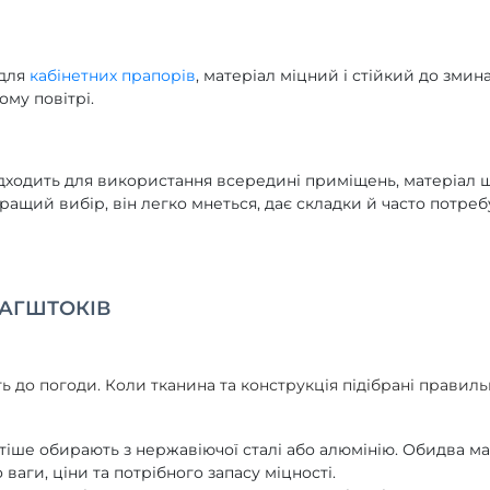
 для
кабінетних прапорів
, матеріал міцний і стійкий до змин
ому повітрі.
підходить для використання всередині приміщень, матеріал 
ращий вибір, він легко мнеться, дає складки й часто потре
ЛАГШТОКІВ
ть до погоди. Коли тканина та конструкція підібрані прави
тіше обирають з нержавіючої сталі або алюмінію. Обидва м
ваги, ціни та потрібного запасу міцності.