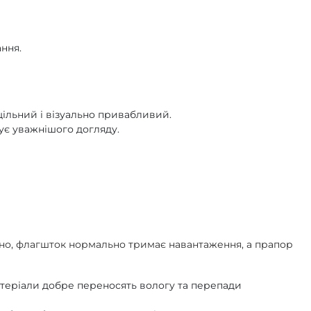
ання.
щільний і візуально привабливий.
бує уважнішого догляду.
льно, флагшток нормально тримає навантаження, а прапор
атеріали добре переносять вологу та перепади