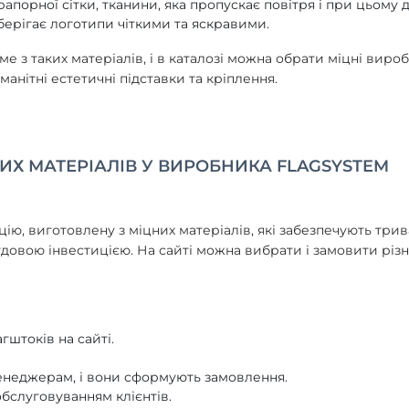
апорної сітки, тканини, яка пропускає повітря і при цьому
ерігає логотипи чіткими та яскравими.
 з таких матеріалів, і в каталозі можна обрати міцні вироб
манітні естетичні підставки та кріплення.
ИХ МАТЕРІАЛІВ У ВИРОБНИКА FLAGSYSTEM
ю, виготовлену з міцних матеріалів, які забезпечують трив
чудовою інвестицією. На сайті можна вибрати і замовити різ
штоків на сайті.
енеджерам, і вони сформують замовлення.
слуговуванням клієнтів.