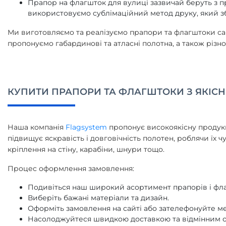
Прапор на флагшток для вулиці зазвичай беруть з пр
використовуємо сублімаційний метод друку, який зб
Ми виготовляємо та реалізуємо прапори та флагштоки саме
пропонуємо габардинові та атласні полотна, а також різно
КУПИТИ ПРАПОРИ ТА ФЛАГШТОКИ З ЯКІСН
Наша компанія
Flagsystem
пропонує високоякісну продукці
підвищує яскравість і довговічність полотен, роблячи їх 
кріплення на стіну, карабіни, шнури тощо.
Процес оформлення замовлення:
Подивіться наш широкий асортимент прапорів і флаг
Виберіть бажані матеріали та дизайн.
Оформіть замовлення на сайті або зателефонуйте м
Насолоджуйтеся швидкою доставкою та відмінним об