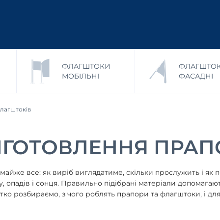
ФЛАГШТОКИ
ФЛАГШТО
МОБІЛЬНІ
ФАСАДНІ
флагштоків
ИГОТОВЛЕННЯ ПРАПО
айже все: як виріб виглядатиме, скільки прослужить і як п
тру, опадів і сонця. Правильно підібрані матеріали допомага
ко розбираємо, з чого роблять прапори та флагштоки, і для 