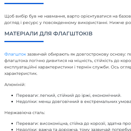
Щоб вибір був не навмання, варто орієнтуватися на базові 
догляд і ресурс у повсякденному використанні. Нижче розг
МАТЕРІАЛИ ДЛЯ ФЛАГШТОКІВ
Флагшток
зазвичай обирають як довгострокову основу: по
флагштока логічно дивитися на міцність, стійкість до коро
експлуатаційні характеристики і термін служби. Ось огля
характеристик.
Алюміній:
Переваги: легкий, стійкий до іржі, економічний.
Недоліки: менш довговічний в екстремальних умова
Нержавіюча сталь:
Переваги: високоміцна, стійка до корозії, здатна пр
Недоліки: важча та дорожча, тому зазвичай потребує