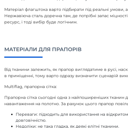
Матеріал флагштока варто підбирати під реальні умови, а 
Нержавіюча сталь доречна там, де потрібні запас міцності
ресурс, і тоді вибір буде логічним.
МАТЕРІАЛИ ДЛЯ ПРАПОРІВ
Від тканини залежить, як прапор виглядатиме в русі, нас
в приміщенні, тому варто одразу визначити сценарій вико
Multiflag, прапорна сітка:
Прапорна сітка сьогодні одна з найпоширеніших тканин д
навантаження на полотно. За рахунок цього прапор повіл
Переваги: підходить для використання на відкритому 
довговічністю.
Недоліки: не така гладка, як деякі елітні тканини.