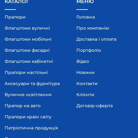
КАТАЛОГ
МЕНЮ
Прапори
Головна
Флагштоки вуличні
Про компанію
Флагштоки мобільні
Доставка і оплата
Флагштоки фасадні
Портфоліо
Флагштоки кабінетні
Відео
Прапори настільні
Новини
Аксесуари та фурнітура
Контакти
Вуличне освітлення
Клієнти
Прапор на авто
Договір-оферта
Прапори країн світу
Патріотична продукція