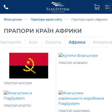
Флагштоки
Прапори країн світу
Прапори країн Африки
ПРАПОРИ КРАЇН АФРИКИ
Австралія
Азія
Європа
Африка
Америка
ПРАПОР АЛЖИРУ
ПРАПОР АНГОЛИ
ПРАПОР ЄГИПТУ
ПРАПОР МАРОККО