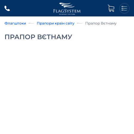
Флагштоки
Прапори країн світу
Прапор Вєтнаму
ПРАПОР ВЄТНАМУ