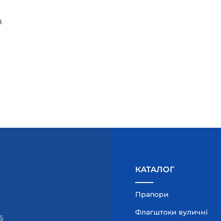
m
КАТАЛОГ
Прапори
Флагштоки вуличні
6