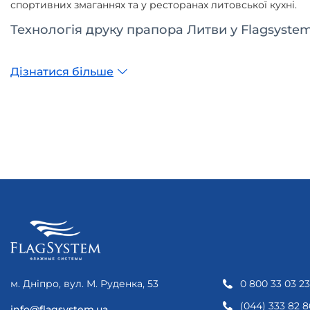
спортивних змаганнях та у ресторанах литовської кухні.
Технологія друку прапора Литви у Flagsyste
Дізнатися більше
м. Дніпро, вул. М. Руденка, 53
0 800 33 03 23
(044) 333 82 8
info@flagsystem.ua