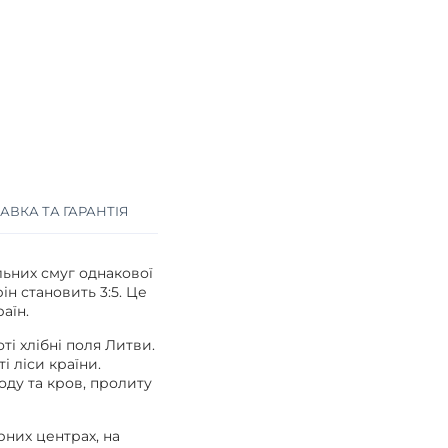
АВКА ТА ГАРАНТІЯ
ьних смуг однакової
ін становить 3:5. Це
аїн.
ті хлібні поля Литви.
і ліси країни.
оду та кров, пролиту
рних центрах, на