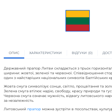
ОПИС
ХАРАКТЕРИСТИКИ
ВІДГУКИ
0
ДОСТ
Державний прапор Литви складається з трьох горизонтал
ширини: жовтої, зеленої та червоної. Співвідношення стор
один з найстаріших національних символів Балтійських кр
Жовта смуга символізує сонце, світло, процвітання та золо
Зелена смуга втілює надію, свободу, красу природи та густ
Червона смуга означає мужність, відвагу литовського нар
за незалежність.
Литовський
прапор
можна зустріти в посольствах, культу