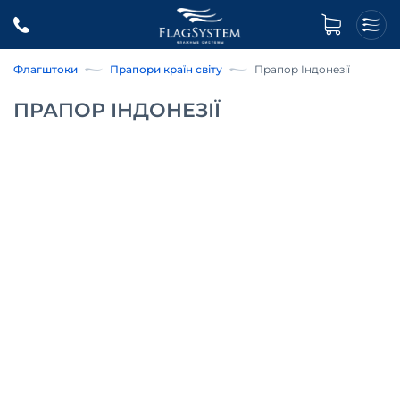
Флагштоки
Прапори країн світу
Прапор Індонезії
ПРАПОР ІНДОНЕЗІЇ