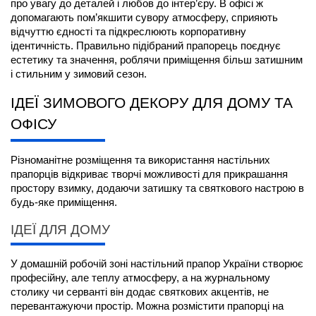
про увагу до деталей і любов до інтер’єру. В офісі ж 
допомагають пом’якшити сувору атмосферу, сприяють 
відчуттю єдності та підкреслюють корпоративну 
ідентичність. Правильно підібраний прапорець поєднує 
естетику та значення, роблячи приміщення більш затишним 
і стильним у зимовий сезон.
ІДЕЇ ЗИМОВОГО ДЕКОРУ ДЛЯ ДОМУ ТА 
ОФІСУ
Різноманітне розміщення та використання настільних 
прапорців відкриває творчі можливості для прикрашання 
простору взимку, додаючи затишку та святкового настрою в 
будь-яке приміщення.
ІДЕЇ ДЛЯ ДОМУ
У домашній робочій зоні 
настільний прапор України 
створює 
професійну, але теплу атмосферу, а на журнальному 
столику чи серванті він додає святкових акцентів, не 
перевантажуючи простір. Можна розмістити прапорці на 