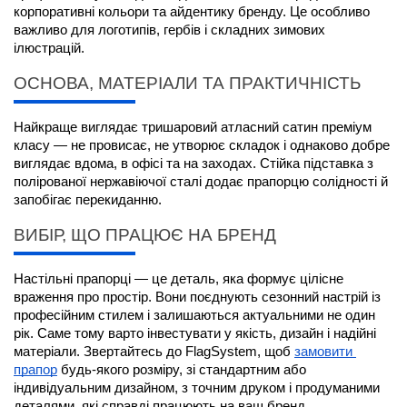
корпоративні кольори та айдентику бренду. Це особливо 
важливо для логотипів, гербів і складних зимових 
ілюстрацій.
ОСНОВА, МАТЕРІАЛИ ТА ПРАКТИЧНІСТЬ
Найкраще виглядає тришаровий атласний сатин преміум 
класу — не провисає, не утворює складок і однаково добре 
виглядає вдома, в офісі та на заходах. Стійка підставка з 
полірованої нержавіючої сталі додає прапорцю солідності й 
запобігає перекиданню.
ВИБІР, ЩО ПРАЦЮЄ НА БРЕНД
Настільні прапорці — це деталь, яка формує цілісне 
враження про простір. Вони поєднують сезонний настрій із 
професійним стилем і залишаються актуальними не один 
рік. Саме тому варто інвестувати у якість, дизайн і надійні 
матеріали. Звертайтесь до FlagSystem, щоб
замовити 
прапор
 будь-якого розміру, зі стандартним або 
індивідуальним дизайном, з точним друком і продуманими 
деталями, які справді працюють на ваш бренд.