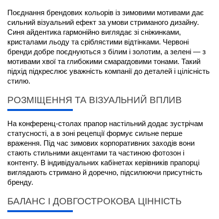
Поєднання брендових кольорів із зимовими мотивами дає 
сильний візуальний ефект за умови стриманого дизайну. 
Синя айдентика гармонійно виглядає зі сніжинками, 
кристалами льоду та сріблястими відтінками. Червоні 
бренди добре поєднуються з білим і золотим, а зелені — з 
мотивами хвої та глибокими смарагдовими тонами. Такий 
підхід підкреслює уважність компанії до деталей і цілісність 
стилю.
РОЗМІЩЕННЯ ТА ВІЗУАЛЬНИЙ ВПЛИВ
На конференц-столах 
прапор настільний
 додає зустрічам 
статусності, а в зоні рецепції формує сильне перше 
враження. Під час зимових корпоративних заходів вони 
стають стильними акцентами та частиною фотозон і 
контенту. В індивідуальних кабінетах керівників прапорці 
виглядають стримано й доречно, підсилюючи присутність 
бренду.
БАЛАНС І ДОВГОСТРОКОВА ЦІННІСТЬ