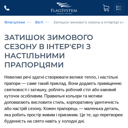
Флагштоки
Вісті
Затишок зимового сезону в інтер'єрі з 
ЗАТИШОК ЗИМОВОГО
СЕЗОНУ В ІНТЕР'ЄРІ З
НАСТІЛЬНИМИ
ПРАПОРЦЯМИ
Невеликі речі здатні створювати велике тепло, і 
настільні 
прапори
 — саме такий приклад. Вони додають приміщенню 
святковості і затишку, роблять робочий стіл або кавовий 
куточок особливим. Правильні кольори та мотиви 
допомагають висловити стиль, корпоративну ідентичність 
або настрій сезону. Кожен 
прапорець
 — маленька деталь, 
яка робить простір живим і приємним. Це те, що перетворює 
буденність на свято навіть у холодні дні.