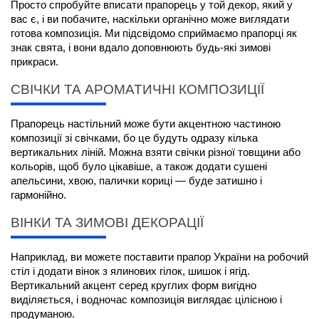
Просто спробуйте вписати прапорець у той декор, який у 
вас є, і ви побачите, наскільки органічно може виглядати 
готова композиція. Ми підсвідомо сприймаємо прапорці як 
знак свята, і вони вдало доповнюють будь-які зимові 
прикраси.
СВІЧКИ ТА АРОМАТИЧНІ КОМПОЗИЦІЇ
Прапорець настільний
 може бути акцентною частиною 
композиції зі свічками, бо це будуть одразу кілька 
вертикальних ліній. Можна взяти свічки різної товщини або 
кольорів, щоб було цікавіше, а також додати сушені 
апельсини, хвою, палички кориці — буде затишно і 
гармонійно.
ВІНКИ ТА ЗИМОВІ ДЕКОРАЦІЇ
Наприклад, ви можете поставити 
прапор України на робочий 
стіл
 і додати вінок з ялинових гілок, шишок і ягід. 
Вертикальний акцент серед круглих форм вигідно 
виділяється, і водночас композиція виглядає цілісною і 
продуманою.