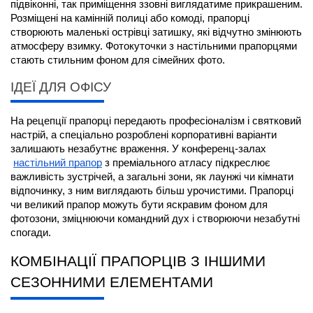
підвіконні, так приміщення ззовні виглядатиме прикрашеним. 
Розміщені на камінній полиці або комоді, прапорці 
створюють маленькі острівці затишку, які відчутно змінюють 
атмосферу взимку. Фотокуточки з настільними прапорцями 
стають стильним фоном для сімейних фото.
ІДЕЇ ДЛЯ ОФІСУ
На рецепції прапорці передають професіоналізм і святковий 
настрій, а спеціально розроблені корпоративні варіанти 
залишають незабутнє враження. У конференц-залах
настільний прапор
 з преміального атласу підкреслює 
важливість зустрічей, а загальні зони, як лаунжі чи кімнати 
відпочинку, з ним виглядають більш урочистими. Прапорці 
чи великий прапор можуть бути яскравим фоном для 
фотозони, зміцнюючи командний дух і створюючи незабутні 
спогади.
КОМБІНАЦІЇ ПРАПОРЦІВ З ІНШИМИ 
СЕЗОННИМИ ЕЛЕМЕНТАМИ