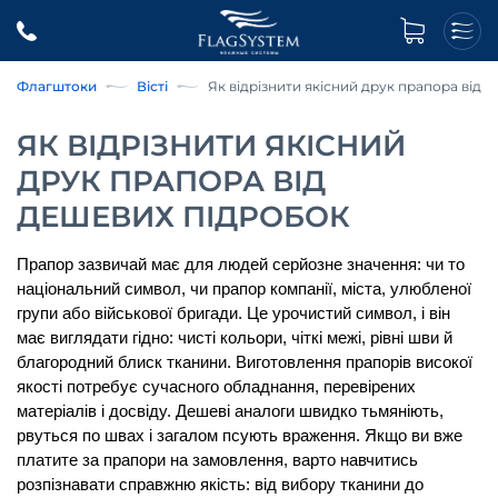
Флагштоки
Вісті
Як відрізнити якісний друк прапора від 
ЯК ВІДРІЗНИТИ ЯКІСНИЙ
ДРУК ПРАПОРА ВІД
ДЕШЕВИХ ПІДРОБОК
Прапор
 зазвичай має для людей серйозне значення: чи то 
національний символ, чи прапор компанії, міста, улюбленої 
групи або військової бригади. Це урочистий символ, і він 
має виглядати гідно: чисті кольори, чіткі межі, рівні шви й 
благородний блиск тканини. 
Виготовлення прапорів
 високої 
якості потребує сучасного обладнання, перевірених 
матеріалів і досвіду. Дешеві аналоги швидко тьмяніють, 
рвуться по швах і загалом псують враження. Якщо ви вже 
платите за 
прапори на замовлення
, варто навчитись 
розпізнавати справжню якість: від вибору тканини до 