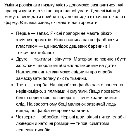
Уміння розпізнати низьку якість допоможе визначитися, які 
прапори купити
, а які не варті вашої уваги. Дешеві імітації 
можуть виглядати прийнятно, але швидко втрачають колір і 
форму. Є кілька ознак, які мають насторожити.
Перше — запах. Якісні 
прапори
 не мають різких 
хімічних ароматів. Якщо тканина пахне фарбою чи 
пластиком — це наслідок дешевих барвників і 
токсичних добавок.
Друге — тактильні відчуття. Матеріал не повинен бути 
жорстким, шорстким або «пластиковим» на дотик. 
Надлишок синтетики може свідчити про спробу 
замаскувати погану якість тканини.
Третє — фарба. На підробках фарба часто нанесена 
нерівномірно, з плямами й смугами. Якщо провести 
білою серветкою по поверхні — може залишитися 
слід. На зворотному боці малюнок зазвичай ледь 
видно, бо фарба не проникла вглиб.
Четверте — обробка. Нерівні шви, вільні нитки, слабкі 
люверси й неточні розміри — типові симптоми 
дешевих виробів.