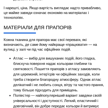
І нарешті, ціна. Якщо вартість виглядає надто привабливо, 
це майже завжди означає економію на матеріалах і 
технологіях.
МАТЕРІАЛИ ДЛЯ ПРАПОРІВ
Кожна 
тканина для прапора 
має свої переваги, які 
визначають, де саме йому найкраще «працювати» — на 
вулиці, у залі чи під час офіційних подій.
Атлас — вибір для вишуканих подій, його гладка, 
блискуча поверхня надає кольорам глибини та 
святковості. 
Пошиття прапорів
 з атласу замовляють 
для церемоній, інтер’єрів чи офіційних заходів, коли 
треба створити благородну атмосферу. Однак атлас 
делікатний і не любить сонця, вітру та частого прання, 
тому більше підходить для приміщень.
Поліестер — найпопулярніший варіант завдяки своїй 
універсальності і доступності. Легкий, еластичний і 
довговічний, він добре передає кольори й витримує 