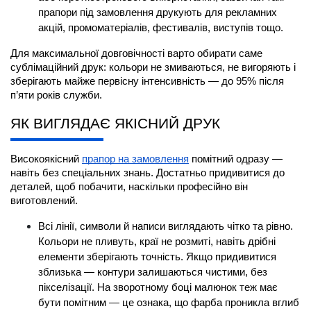
прапори під замовлення
 друкують для рекламних 
акцій, промоматеріалів, фестивалів, виступів тощо.
Для максимальної довговічності варто обирати саме 
сублімаційний друк: кольори не змиваються, не вигоряють і 
зберігають майже первісну інтенсивність — до 95% після 
п’яти років служби.
ЯК ВИГЛЯДАЄ ЯКІСНИЙ ДРУК
Високоякісний
прапор на замовлення
 помітний одразу — 
навіть без спеціальних знань. Достатньо придивитися до 
деталей, щоб побачити, наскільки професійно він 
виготовлений.
Всі лінії, символи й написи виглядають чітко та рівно. 
Кольори не пливуть, краї не розмиті, навіть дрібні 
елементи зберігають точність. Якщо придивитися 
зблизька — контури залишаються чистими, без 
пікселізації. На зворотному боці малюнок теж має 
бути помітним — це ознака, що фарба проникла вглиб 