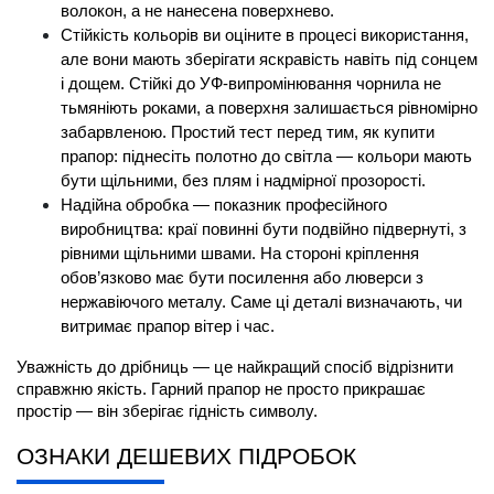
волокон, а не нанесена поверхнево.
Стійкість кольорів ви оціните в процесі використання, 
але вони мають зберігати яскравість навіть під сонцем 
і дощем. Стійкі до УФ-випромінювання чорнила не 
тьмяніють роками, а поверхня залишається рівномірно 
забарвленою. Простий тест перед тим, як 
купити 
прапор
: піднесіть полотно до світла — кольори мають 
бути щільними, без плям і надмірної прозорості.
Надійна обробка — показник професійного 
виробництва: краї повинні бути подвійно підвернуті, з 
рівними щільними швами. На стороні кріплення 
обов’язково має бути посилення або люверси з 
нержавіючого металу. Саме ці деталі визначають, чи 
витримає прапор вітер і час.
Уважність до дрібниць — це найкращий спосіб відрізнити 
справжню якість. Гарний прапор не просто прикрашає 
простір — він зберігає гідність символу.
ОЗНАКИ ДЕШЕВИХ ПІДРОБОК