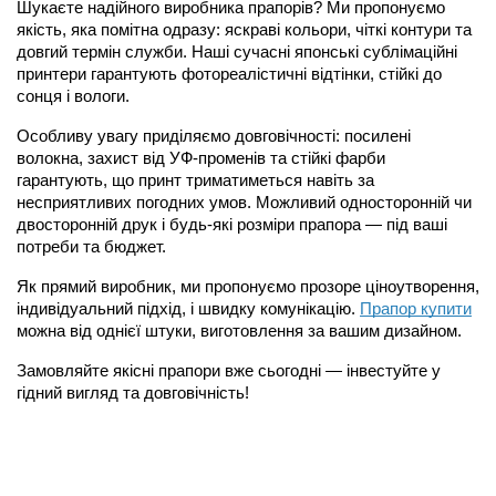
Шукаєте надійного виробника прапорів? Ми пропонуємо 
якість, яка помітна одразу: яскраві кольори, чіткі контури та 
довгий термін служби. Наші сучасні японські сублімаційні 
принтери гарантують фотореалістичні відтінки, стійкі до 
сонця і вологи.
Особливу увагу приділяємо довговічності: посилені 
волокна, захист від УФ-променів та стійкі фарби 
гарантують, що принт триматиметься навіть за 
несприятливих погодних умов. Можливий односторонній чи 
двосторонній друк і будь-які 
розміри прапора
 — під ваші 
потреби та бюджет.
Як прямий виробник, ми пропонуємо прозоре ціноутворення, 
індивідуальний підхід, і швидку комунікацію.
Прапор купити
можна від однієї штуки, виготовлення за вашим дизайном.
Замовляйте якісні прапори вже сьогодні — інвестуйте у 
гідний вигляд та довговічність!