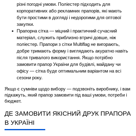
різні погодні умови. Поліестер підходить для 
корпоративних або рекламних прапорів, які мають 
бути простими в догляді і недорогими для оптової 
закупки.
Прапорна сітка — міцний і практичний сучасний 
матеріал, служить приблизно втричі довше, ніж 
поліестер. Прапори з сітки Multiflag не вигорають, 
добре тримають форму і виглядають акуратно навіть 
після тривалого використання. Якщо потрібно 
замовити прапор України
 для будівлі, майдану чи 
офісу — сітка буде оптимальним варіантом на всі 
сезони року.
Якщо є сумніви щодо вибору — подзвоніть виробнику, і вам 
підкажуть, який 
прапор замовити
 під ваші умови, потреби і 
бюджет.
ДЕ ЗАМОВИТИ ЯКІСНИЙ ДРУК ПРАПОРА 
В УКРАЇНІ