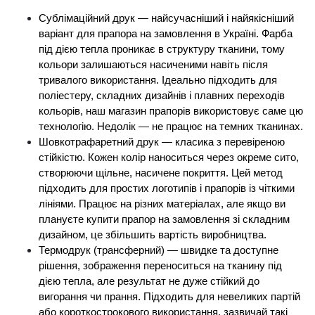
Сублімаційний друк — найсучасніший і найякісніший 
варіант для 
прапора на замовлення в Україні
. Фарба 
під дією тепла проникає в структуру тканини, тому 
кольори залишаються насиченими навіть після 
тривалого використання. Ідеально підходить для 
поліестеру, складних дизайнів і плавних переходів 
кольорів, наш 
магазин прапорів
 використовує саме цю 
технологію. Недолік — не працює на темних тканинах.
Шовкотрафаретний друк — класика з перевіреною 
стійкістю. Кожен колір наноситься через окреме сито, 
створюючи щільне, насичене покриття. Цей метод 
підходить для простих логотипів і прапорів із чіткими 
лініями. Працює на різних матеріалах, але якщо ви 
плануєте 
купити прапор на замовлення 
зі складним 
дизайном, це збільшить вартість виробництва.
Термодрук (трансферний) — швидке та доступне 
рішення, зображення переноситься на тканину під 
дією тепла, але результат не дуже стійкий до 
вигорання чи прання. Підходить для невеликих партій 
або короткострокового використання, зазвичай такі 