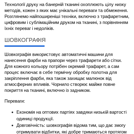
Технології друку на банерній тканині охоплюють цілу низку 
методів, кожен з яких має унікальні переваги та обмеження. 
Розглянемо найпоширеніші техніки, включно з трафаретним, 
цифровим і сублімаційним друком на тканині, з порівнянням 
їхніх переваг і недоліків.
ШОВКОГРАФІЯ
Шовкографія використовує автоматичні машини для 
нанесення фарби на прапори через трафарети або сітки. 
Для кожного кольору потрібен окремий трафарет, а сам 
процес включає в себе термічну обробку полотна для 
закріплення фарби, яка також захищає малюнок від 
атмосферних впливів. Чорнило створює майже повне 
покриття на тканині, включно із задником.
Переваги:
Економія на оптових партіях завдяки низькій вартості 
одиниці продукції.
Довговічність: шовкографія відома тим, що дає змогу 
отримувати відбитки, які добре тримаються протягом 