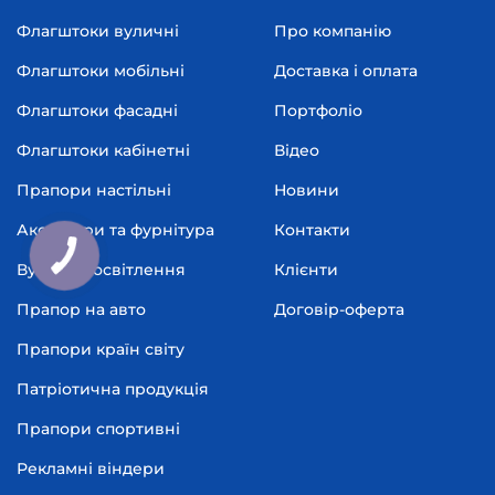
Флагштоки вуличні
Про компанію
Флагштоки мобільні
Доставка і оплата
Флагштоки фасадні
Портфоліо
Флагштоки кабінетні
Відео
Прапори настільні
Новини
Аксесуари та фурнітура
Контакти
Вуличне освітлення
Клієнти
Прапор на авто
Договір-оферта
Прапори країн світу
Патріотична продукція
Прапори спортивні
Рекламні віндери