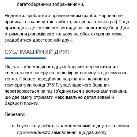
багатобарвними зображеннями.
Недоліки: проблеми з проникненням фарби. Чорнило не 
проникає в тканину так глибоко, як під час шовкографії, що 
призводить до світлішого вигляду на зворотному боці. Для 
отримання рівномірного кольору на обох сторонах може 
знадобитися двосторонній друк.
СУБЛІМАЦІЙНИЙ ДРУК
Під час сублімаційного друку барвник переноситься зі 
спеціального паперу на поліефірну тканину за допомогою 
тепла. Процес передбачає нагрівання тканини до 
температури понад 375°F, унаслідок чого барвник 
перетворюється на газ і з'єднується з волокнами тканини, 
що дає змогу отримати максимально деталізовані й 
барвисті принти.
Переваги:
Гнучкість у роботі із замовленнями: відсутність вимог 
до мінімального замовлення, що дає змогу 