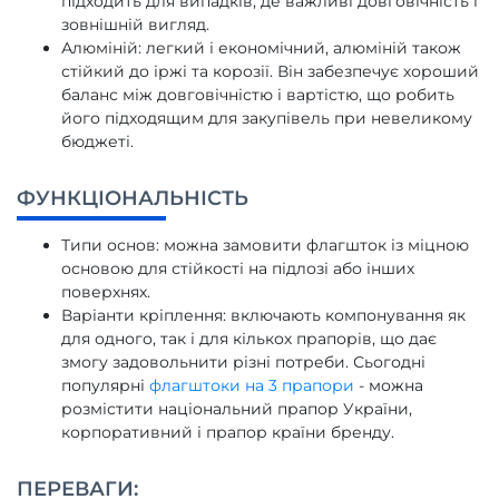
підходить для випадків, де важливі довговічність і
зовнішній вигляд.
Алюміній: легкий і економічний, алюміній також
стійкий до іржі та корозії. Він забезпечує хороший
баланс між довговічністю і вартістю, що робить
його підходящим для закупівель при невеликому
бюджеті.
ФУНКЦІОНАЛЬНІСТЬ
Типи основ: можна замовити флагшток із міцною
основою для стійкості на підлозі або інших
поверхнях.
Варіанти кріплення: включають компонування як
для одного, так і для кількох прапорів, що дає
змогу задовольнити різні потреби. Сьогодні
популярні
флагштоки на 3 прапори
- можна
розмістити національний прапор України,
корпоративний і прапор країни бренду.
ПЕРЕВАГИ: