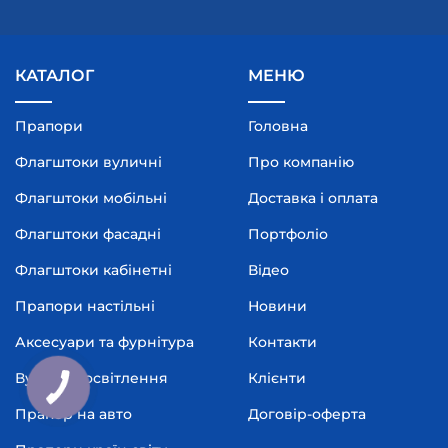
КАТАЛОГ
МЕНЮ
Прапори
Головна
Флагштоки вуличні
Про компанію
Флагштоки мобільні
Доставка і оплата
Флагштоки фасадні
Портфоліо
Флагштоки кабінетні
Відео
Прапори настільні
Новини
Аксесуари та фурнітура
Контакти
Вуличне освітлення
Клієнти
Прапор на авто
Договір-оферта