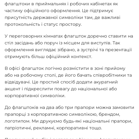
флагштоки в приймальнях і робочих кабінетах як
частину офіційного оформлення. Це підтримує
присутність державної символіки там, де важливі
протокольність і статус простору.
У переговорних кімнатах флагшток доречно ставити на
стіл засідань або поруч із місцем для виступів. Так
оформлення виглядає зібрано, а зустрічі та презентації
отримують більш офіційний контекст.
В офісі флагшток логічно розмістити в зоні прийому
або на робочому столі, де його бачать співробітники та
відвідувачі. Це простий спосіб додати акуратний
акцент і підкреслити повагу до національної або
корпоративної символіки.
До флагштоків на два або три прапори можна замовити
прапорці з корпоративною символікою, брендом,
логотипом. Ми друкуємо будь-які національні прапори,
патріотичні, рекламні, корпоративні тощо.