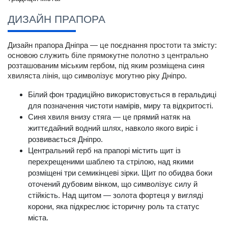
ДИЗАЙН ПРАПОРА
Дизайн прапора Дніпра — це поєднання простоти та змісту: 
основою служить біле прямокутне полотно з центрально 
розташованим міським гербом, під яким розміщена синя 
хвиляста лінія, що символізує могутню ріку Дніпро.
Білий фон традиційно використовується в геральдиці 
для позначення чистоти намірів, миру та відкритості.
Синя хвиля внизу стяга — це прямий натяк на 
життєдайний водний шлях, навколо якого виріс і 
розвивається Дніпро.
Центральний герб на прапорі містить щит із 
перехрещеними шаблею та стрілою, над якими 
розміщені три семикінцеві зірки. Щит по обидва боки 
оточений дубовим вінком, що символізує силу й 
стійкість. Над щитом — золота фортеця у вигляді 
корони, яка підкреслює історичну роль та статус 
міста.