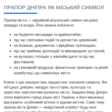
ПРАПОР ДНІПРА ЯК МІСЬКИЙ СИМВОЛ
Прапор міста — офіційний візуальний символ місцевої 
громади та влади. Його можна побачити:
на будівлях міськради та адмінштабах;
під час святкових подій та урочистих церемоній;
на бланках, документах і офіційних публікаціях;
під час прийому делегацій та міжнародних зустрічей;
на вулицях і площах у ювілейні дати та під час 
фестивалів;
на сувенірній продукції, фанатських прапорах та різній 
атрибутиці, що символізує місто.
Кожне з цих використань підкреслює значення символу. Він 
об’єднує дніпрян, нагадує про історію, культуру та 
окреслює перспективи розвитку міста. Завдяки йому Дніпро 
легко вирізнити серед інших міст України, а його мешканці 
відчувають особливий зв’язок із рідним містом. Саме тому 
прапор міста Дніпро 
— невід’ємний атрибут будь-якої 