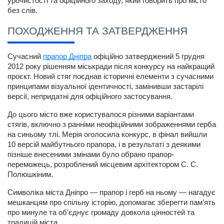
урочистості та офіційного заходу, який говорить про місто 
без слів.
ПОХОДЖЕННЯ ТА ЗАТВЕРДЖЕННЯ
Сучасний
прапор Дніпра
 офіційно затверджений 5 грудня 
2012 року рішенням міськради після конкурсу на найкращий 
проєкт. Новий стяг поєднав історичні елементи з сучасними 
принципами візуальної ідентичності, замінивши застарілі 
версії, непридатні для офіційного застосування.
До цього місто вже користувалося різними варіантами 
стягів, включно з ранніми неофіційними зображеннями герба 
на синьому тлі. Мерія оголосила конкурс, в фінал вийшли 
10 версій майбутнього прапора, і в результаті з деякими 
пізніше внесеними змінами було обрано прапор-
переможець, розроблений місцевим архітектором С. С. 
Полюшкіним.
Символіка міста 
Дніпро — прапор
 і герб на ньому — нагадує 
мешканцям про спільну історію, допомагає зберегти пам’ять 
про минуле та об’єднує громаду довкола цінностей та 
традицій міста.