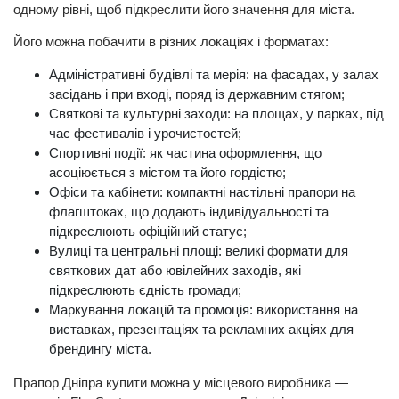
одному рівні, щоб підкреслити його значення для міста.
Його можна побачити в різних локаціях і форматах:
Адміністративні будівлі та мерія: на фасадах, у залах 
засідань і при вході, поряд із державним стягом;
Святкові та культурні заходи: на площах, у парках, під 
час фестивалів і урочистостей;
Спортивні події: як частина оформлення, що 
асоціюється з містом та його гордістю;
Офіси та кабінети: компактні настільні прапори на 
флагштоках, що додають індивідуальності та 
підкреслюють офіційний статус;
Вулиці та центральні площі: великі формати для 
святкових дат або ювілейних заходів, які 
підкреслюють єдність громади;
Маркування локацій та промоція: використання на 
виставках, презентаціях та рекламних акціях для 
брендингу міста.
Прапор Дніпра купити
 можна у місцевого виробника — 