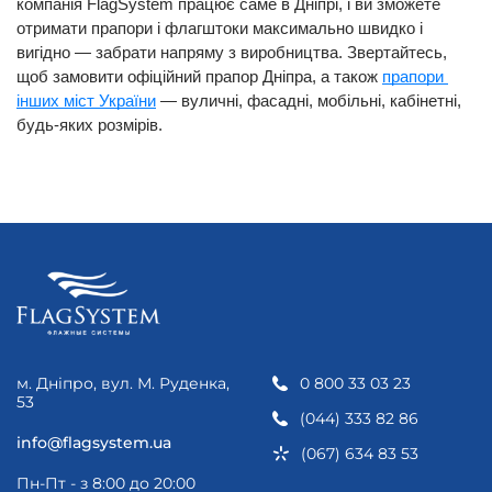
компанія FlagSystem працює саме в Дніпрі, і ви зможете 
отримати прапори і флагштоки максимально швидко і 
вигідно — забрати напряму з виробництва. Звертайтесь, 
щоб замовити офіційний прапор Дніпра, а також
прапори 
інших міст України
 — вуличні, фасадні, мобільні, кабінетні, 
будь-яких розмірів.
м. Дніпро, вул. М. Руденка,
0 800 33 03 23
53
(044) 333 82 86
info@flagsystem.ua
(067) 634 83 53
Пн-Пт - з 8:00 до 20:00