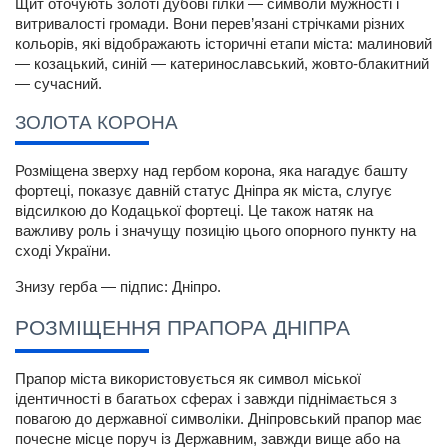
Щит оточують золоті дубові гілки — символи мужності і 
витривалості громади. Вони перев’язані стрічками різних 
кольорів, які відображають історичні етапи міста: малиновий 
— козацький, синій — катеринославський, жовто-блакитний 
— сучасний.
ЗОЛОТА КОРОНА
Розміщена зверху над гербом корона, яка нагадує башту 
фортеці, показує давній статус Дніпра як міста, слугує 
відсилкою до Кодацької фортеці. Це також натяк на 
важливу роль і значущу позицію цього опорного пункту на 
сході України.
Знизу герба — підпис: Дніпро.
РОЗМІЩЕННЯ ПРАПОРА ДНІПРА
Прапор міста використовується як символ міської 
ідентичності в багатьох сферах і завжди піднімається з 
повагою до державної символіки. Дніпровський прапор має 
почесне місце поруч із Державним, завжди вище або на 