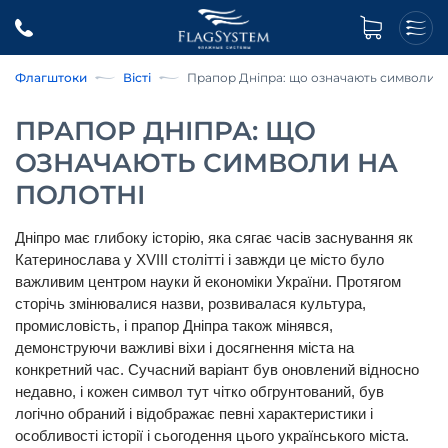
Флагштоки
Вісті
Прапор Дніпра: що означають символи н
ПРАПОР ДНІПРА: ЩО
ОЗНАЧАЮТЬ СИМВОЛИ НА
ПОЛОТНІ
Дніпро має глибоку історію, яка сягає часів заснування як 
Катеринослава у XVIII столітті і завжди це місто було 
важливим центром науки й економіки України. Протягом 
сторічь змінювалися назви, розвивалася культура, 
промисловість, і 
прапор Дніпра
 також мінявся, 
демонструючи важливі віхи і досягнення міста на 
конкретний час. Сучасний варіант був оновлений відносно 
недавно, і кожен символ тут чітко обгрунтований, був 
логічно обраний і відображає певні характеристики і 
особливості історії і сьогодення цього українського міста.