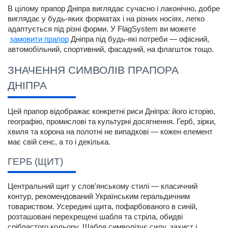
В цілому прапор Дніпра виглядає сучасно і лаконічно, добре 
виглядає у будь-яких форматах і на різних носіях, легко 
адаптується під різні форми. У FlagSystem ви можете
замовити прапор
 Дніпра під будь-які потреби — офісний, 
автомобільний, спортивний, фасадний, на флагшток тощо.
ЗНАЧЕННЯ СИМВОЛІВ ПРАПОРА 
ДНІПРА
Цей прапор відображає конкретні риси Дніпра: його історію, 
географію, промислові та культурні досягнення. Герб, зірки, 
хвиля та корона на полотні не випадкові — кожен елемент 
має свій сенс, а то і декілька.
ГЕРБ (ЩИТ)
Центральний щит у слов’янському стилі — класичний 
контур, рекомендований Українським геральдичним 
товариством. Усередині щита, пофарбованого в синій, 
розташовані перехрещені шабля та стріла, обидві 
сріблястого кольору. Шабля символізує силу, захист і 