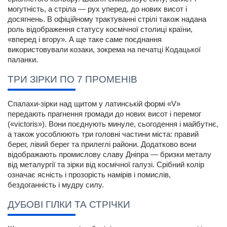
могутність, а стріла — рух уперед, до нових висот і 
досягнень. В офіційному трактуванні стрілі також надана 
роль відображення статусу космічної столиці країни, 
«вперед і вгору». А ще таке саме поєднання 
використовували козаки, зокрема на печатці Кодацької 
паланки.
ТРИ ЗІРКИ ПО 7 ПРОМЕНІВ
Спалахи-зірки над щитом у латинській формі «V» 
передають прагнення громади до нових висот і перемог 
(«victoris»). Вони поєднують минуле, сьогодення і майбутнє, 
а також уособлюють три головні частини міста: правий 
берег, лівий берег та прилеглі райони. Додатково вони 
відображають промислову славу Дніпра — бризки металу 
від металургії та зірки від космічної галузі. Срібний колір 
означає ясність і прозорість намірів і помислів, 
бездоганність і мудру силу.
ДУБОВІ ГІЛКИ ТА СТРІЧКИ