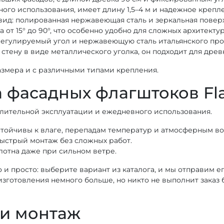
ого использования, имеет длину 1,5–4 м и надежное крепл
вид: полированная нержавеющая сталь и зеркальная поверх
 от 15° до 90°, что особенно удобно для сложных архитект
регулируемый угол и нержавеющую сталь итальянского про
стену в виде металлического уголка, он подходит для древк
змера и с различными типами крепления.
 фасадных флагштоков Fl
лительной эксплуатации и ежедневного использования.
ойчивы к влаге, перепадам температур и атмосферным во
ыстрый монтаж без сложных работ.
отна даже при сильном ветре.
и просто: выберите вариант из каталога, и мы отправим е
зготовления немного больше, но никто не выполнит заказ б
 и монтаж