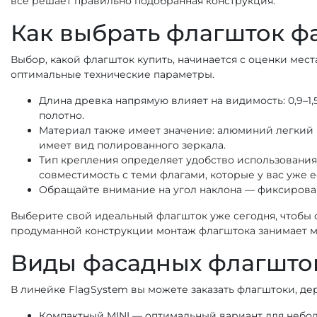
все решает правильно подобранная конструкция.
Как выбрать флагшток ф
Выбор, какой флагшток купить, начинается с оценки мест
оптимальные технические параметры.
Длина древка напрямую влияет на видимость: 0,9–1
полотно.
Материал также имеет значение: алюминий легкий 
имеет вид полированного зеркала.
Тип крепления определяет удобство использования.
совместимость с теми флагами, которые у вас уже 
Обращайте внимание на угол наклона — фиксирован
Выберите свой идеальный флагшток уже сегодня, чтобы ф
продуманной конструкции монтаж флагштока занимает ми
Виды фасадных флагшток
В линейке FlagSystem вы можете заказать флагштоки, де
Компактный MINI — оптимальный вариант для небол