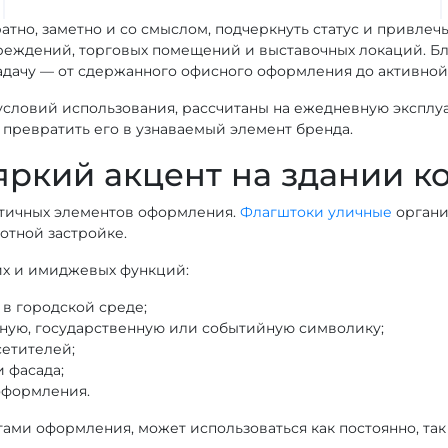
ратно, заметно и со смыслом, подчеркнуть статус и привле
учреждений, торговых помещений и выставочных локаций. 
адачу — от сдержанного офисного оформления до активной
 условий использования, рассчитаны на ежедневную эксплу
и превратить его в узнаваемый элемент бренда.
ркий акцент на здании к
атичных элементов оформления.
Флагштоки уличные
органи
отной застройке.
их и имиджевых функций:
в городской среде;
ную, государственную или событийную символику;
етителей;
 фасада;
оформления.
ами оформления, может использоваться как постоянно, так