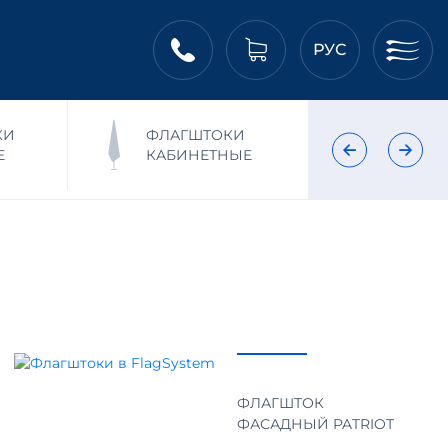
РУС
КИ
ФЛАГШТОКИ
ФЛ
Е
КАБИНЕТНЫЕ
НА
ФЛАГШТОК
ФАСАДНЫЙ PATRIOТ