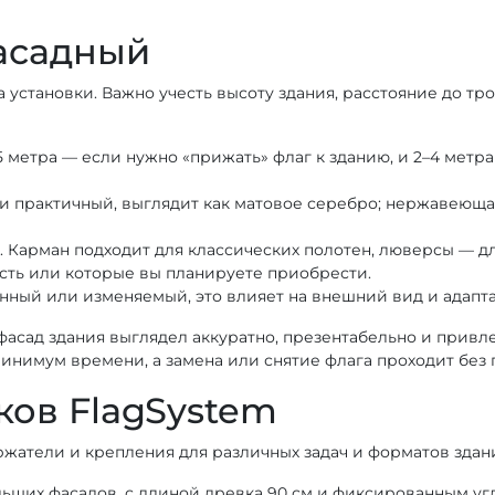
асадный
а установки. Важно учесть высоту здания, расстояние до тр
,5 метра — если нужно «прижать» флаг к зданию, и 2–4 мет
и практичный, выглядит как матовое серебро; нержавеющая
 Карман подходит для классических полотен, люверсы — дл
есть или которые вы планируете приобрести.
ный или изменяемый, это влияет на внешний вид и адапта
асад здания выглядел аккуратно, презентабельно и привле
нимум времени, а замена или снятие флага проходит без 
ов FlagSystem
ржатели и крепления для различных задач и форматов здан
ьших фасадов, с длиной древка 90 см и фиксированным угл