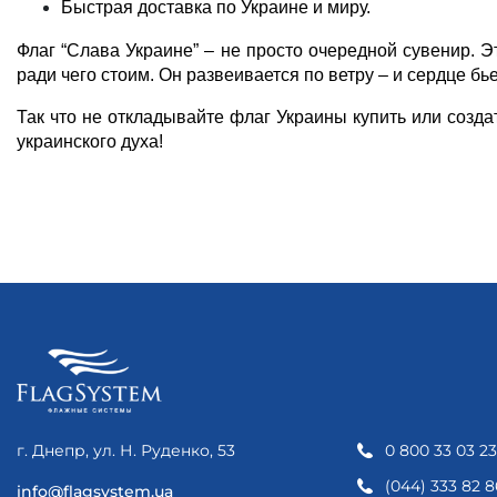
Быстрая доставка по Украине и миру.
Флаг “Слава Украине” – не просто очередной сувенир. Э
ради чего стоим. Он развеивается по ветру – и сердце бь
Так что не откладывайте 
флаг Украины купить
 или созда
украинского духа!
г. Днепр, ул. Н. Руденко, 53
0 800 33 03 23
(044) 333 82 8
info@flagsystem.ua