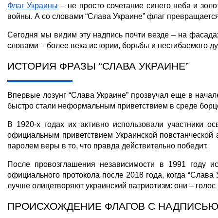
Флаг Украины
 – не просто сочетание синего неба и зо
войны. А со словами “Слава Украине” флаг превращается 
Сегодня мы видим эту надпись почти везде – на фасадах
словами – более века истории, борьбы и несгибаемого ду
ИСТОРИЯ ФРАЗЫ “СЛАВА УКРАИНЕ”
Впервые лозунг “Слава Украине” прозвучал еще в начал
быстро стали неформальным приветствием в среде борцо
В 1920-х годах их активно использовали участники ос
официальным приветствием Украинской повстанческой а
паролем веры в то, что правда действительно победит.
После провозглашения независимости в 1991 году ис
официального протокола после 2018 года, когда “Слава 
лучше олицетворяют 
украинский патриотизм
: они – голо
ПРОИСХОЖДЕНИЕ ФЛАГОВ С НАДПИСЬ