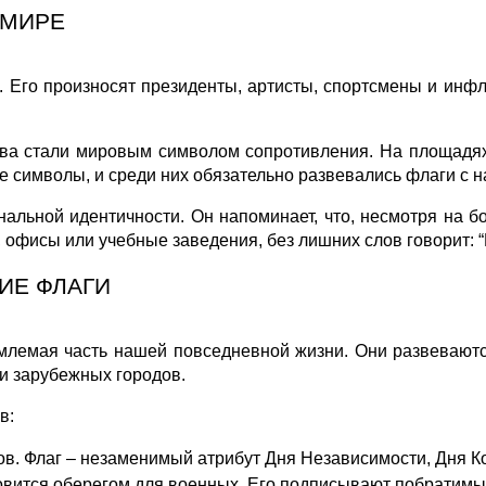
 МИРЕ
 Его произносят президенты, артисты, спортсмены и инфл
ва стали мировым символом сопротивления. На площадях 
 символы, и среди них обязательно развевались флаги с н
альной идентичности. Он напоминает, что, несмотря на бо
 офисы или учебные заведения, без лишних слов говорит: “
ИЕ ФЛАГИ
лемая часть нашей повседневной жизни. Они развеваютс
 и зарубежных городов.
в:
. Флаг – незаменимый атрибут Дня Независимости, Дня Ко
овится оберегом для военных. Его подписывают побратимы