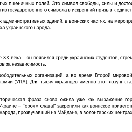
лотых пшеничных полей. Это символ свободы, силы и дост
из государственного символа в искренний призыв к единств
 административных зданий, в воинских частях, на меропри
ха украинского народа.
е XX века – он появился среди украинских студентов, стр
в за независимость.
вободительных организаций, а во время Второй мировой
рмии (УПА). Для тысяч украинцев именно этот лозунг ст
торическая фраза снова ожила уже как выражение гордо
Украине – Героям слава!” закрепили как воинское приветст
с народа, прозвучавший на Майдане, в волонтерских центрах
Ю