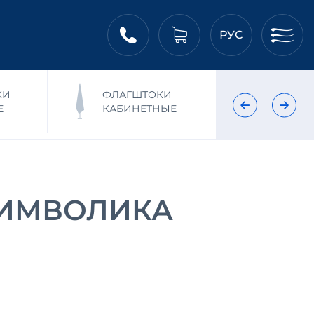
РУС
КИ
ФЛАГШТОКИ
ФЛ
Е
КАБИНЕТНЫЕ
НА
 СИМВОЛИКА