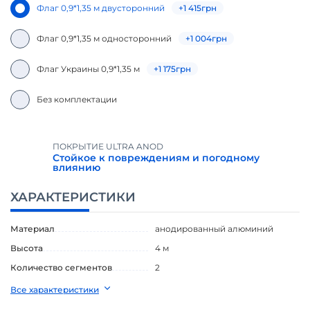
Флаг 0,9*1,35 м двусторонний
+
1 415
грн
Флаг 0,9*1,35 м односторонний
+
1 004
грн
Флаг Украины 0,9*1,35 м
+
1 175
грн
Без комплектации
ПОКРЫТИЕ ULTRA ANOD
Стойкое к повреждениям и погодному
влиянию
ХАРАКТЕРИСТИКИ
Материал
анодированный алюминий
Высота
4 м
Количество сегментов
2
Все характеристики