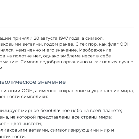
!
ий приняли 20 августа 1947 года, а символ,
ковыми ветвями, годом ранее. С тех пор, как флаг ООН
нялся, неизменно и его значение. Изображение
ов на полотне нет, однако эмблема несет в себе
рмацию. Символ подобран органично и как нельзя лучше
и.
мволическое значение
анизации ООН, а именно: сохранение и укрепление мира,
обенности символики:
изирует мирное безоблачное небо на всей планете;
ема, на которой представлены все страны мира;
т – цвет чистоты;
 оливковыми ветвями, символизирующими мир и
античности.