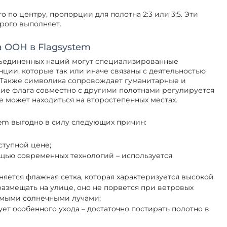
 по центру, пропорции для полотна 2:3 или 3:5. Эти
трого выполняет.
 ООН в Flagsystem
бъединенных наций могут специализированные
ции, которые так или иначе связаны с деятельностью
 Также символика сопровождает гуманитарные и
ие флага совместно с другими полотнами регулируется
е может находиться на второстепенных местах.
tem выгодно в силу следующих причин:
ступной цене;
щью современных технологий – используется
яется флажная сетка, которая характеризуется высокой
азмещать на улице, оно не порвется при ветровых
ямыми солнечными лучами;
ет особенного ухода – достаточно постирать полотно в