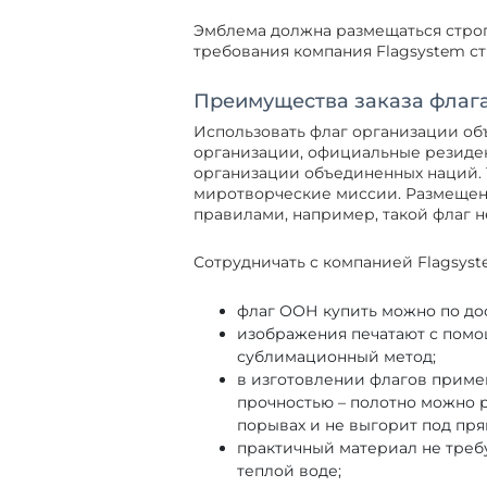
Эмблема должна размещаться строго
требования компания Flagsystem с
Преимущества заказа флага
Использовать флаг организации о
организации, официальные резиден
организации объединенных наций.
миротворческие миссии. Размещен
правилами, например, такой флаг н
Сотрудничать с компанией Flagsys
флаг ООН купить можно по до
изображения печатают с помо
сублимационный метод;
в изготовлении флагов примен
прочностью – полотно можно р
порывах и не выгорит под пр
практичный материал не требу
теплой воде;