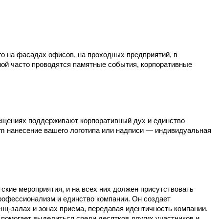
 на фасадах офисов, на проходных предприятий, в 
ой часто проводятся памятные события, корпоративные 
ещениях поддерживают корпоративный дух и единство 
em нанесение вашего логотипа или надписи — индивидуальная 
ские мероприятия, и на всех них должен присутствовать 
офессионализм и единство компании. Он создает 
ц-залах и зонах приема, передавая идентичность компании. 
помогает выделиться среди десятков других участников и 