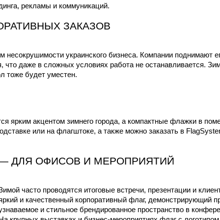
динга, рекламы и коммуникаций.
ОРАТИВНЫХ ЗАКАЗОВ
 несокрушимости украинского бизнеса. Компании поднимают его
 что даже в сложных условиях работа не останавливается. Зим
ол тоже будет уместен.
я ярким акцентом зимнего города, а компактные флажки в пом
одставке или на флагштоке, а также можно заказать в FlagSyst
 — ДЛЯ ОФИСОВ И МЕРОПРИЯТИЙ
Зимой часто проводятся итоговые встречи, презентации и клиент
яркий и качественный корпоративный флаг, демонстрирующий пр
узнаваемое и стильное брендированное пространство в конферен
На крупных выставках и бизнес-мероприятиях флаг с логотипом 