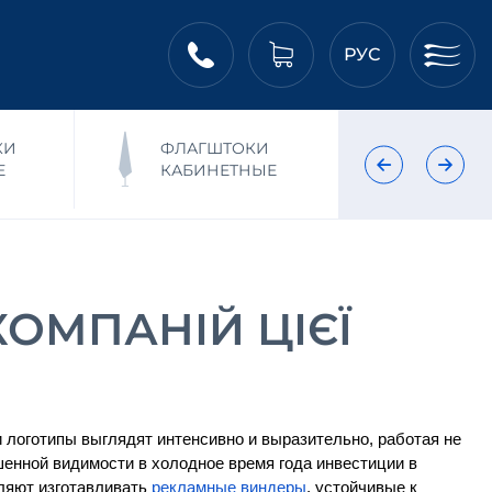
РУС
КИ
ФЛАГШТОКИ
ФЛ
Е
КАБИНЕТНЫЕ
НА
КОМПАНІЙ ЦІЄЇ
и логотипы выглядят интенсивно и выразительно, работая не 
енной видимости в холодное время года инвестиции в 
ляют изготавливать
рекламные виндеры
, устойчивые к 