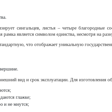
ва. 
ирует сингальцев, листья – четыре благородные сос
ая рамка является символом единства, несмотря на раз
стандартную, что отображает уникальную государствен
 вершине.
, внешний вид и срок эксплуатации. Для изготовления
ются;
ддаются глажке;
ю и не мнутся;
 