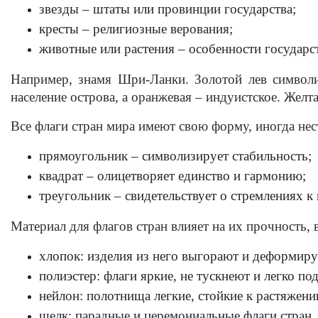
звезды – штаты или провинции государства; 
кресты – религиозные верования; 
животные или растения – особенности государст
Например, знамя Шри-Ланки. Золотой лев символиз
население острова, а оранжевая – индуистское. Желт
Все флаги стран мира
 имеют свою форму, иногда не
прямоугольник – символизирует стабильность; 
квадрат – олицетворяет единство и гармонию;
треугольник – свидетельствует о стремлениях к
Материал для флагов стран влияет на их прочность
хлопок: изделия из него выгорают и деформиру
полиэстер: флаги яркие, не тускнеют и легко по
нейлон: полотнища легкие, стойкие к растяжени
шелк: парадные и церемониальные 
флаги стран
.